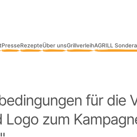
t
Presse
Rezepte
Über uns
Grillverleih
AGRILL Sondera
bedingungen für die
nd Logo zum Kampag