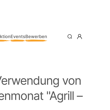
ktion
Events
Bewerben
 Verwendung von
nenmonat
Agrill –