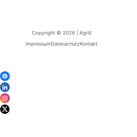
Copyright © 2026 | Agrill
Impressum
Datenschutz
Kontakt
Wir
verwenden
auf