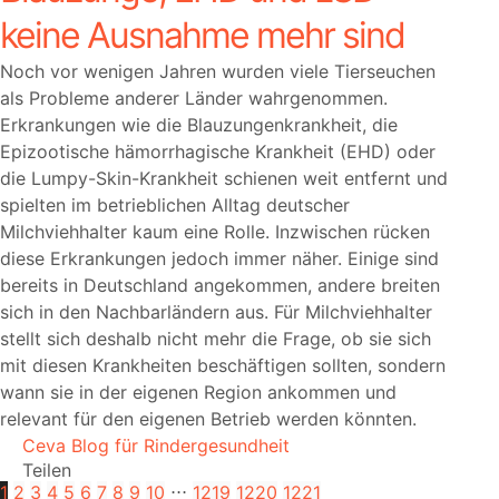
keine Ausnahme mehr sind
Noch vor wenigen Jahren wurden viele Tierseuchen
als Probleme anderer Länder wahrgenommen.
Erkrankungen wie die Blauzungenkrankheit, die
Epizootische hämorrhagische Krankheit (EHD) oder
die Lumpy-Skin-Krankheit schienen weit entfernt und
spielten im betrieblichen Alltag deutscher
Milchviehhalter kaum eine Rolle. Inzwischen rücken
diese Erkrankungen jedoch immer näher. Einige sind
bereits in Deutschland angekommen, andere breiten
sich in den Nachbarländern aus. Für Milchviehhalter
stellt sich deshalb nicht mehr die Frage, ob sie sich
mit diesen Krankheiten beschäftigen sollten, sondern
wann sie in der eigenen Region ankommen und
relevant für den eigenen Betrieb werden könnten.
Ceva Blog für Rindergesundheit
Teilen
1
2
3
4
5
6
7
8
9
10
⋅⋅⋅
1219
1220
1221