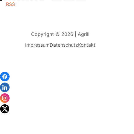
RSS
Copyright © 2026 | Agrill
Impressum
Datenschutz
Kontakt
Wir
verwenden
auf