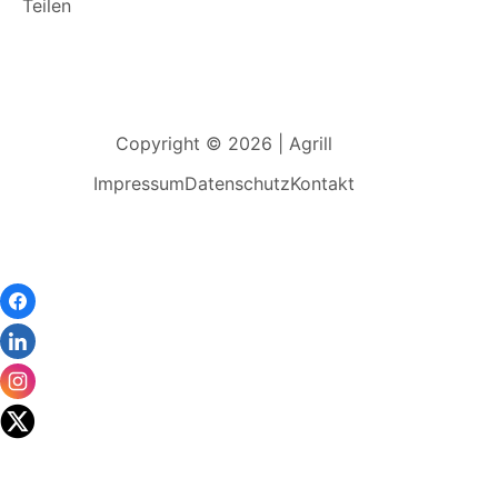
Teilen
Copyright © 2026 | Agrill
Impressum
Datenschutz
Kontakt
Wir
verwenden