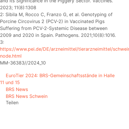
and Its Significance in the Piggery Sector. Vaccines.
2023; 11(8):1308
2: Sibila M, Rocco C, Franzo G, et al. Genotyping of
Porcine Circovirus 2 (PCV-2) in Vaccinated Pigs
Suffering from PCV-2-Systemic Disease between
2009 and 2020 in Spain. Pathogens. 2021;10(8):1016.
3:
https://www.pei.de/DE/arzneimittel/tierarzneimittel/schwe
node.html
MM-36383//2024_10
EuroTier 2024: BRS-Gemeinschaftsstände in Halle
11 und 15
BRS News
BRS News Schwein
Teilen