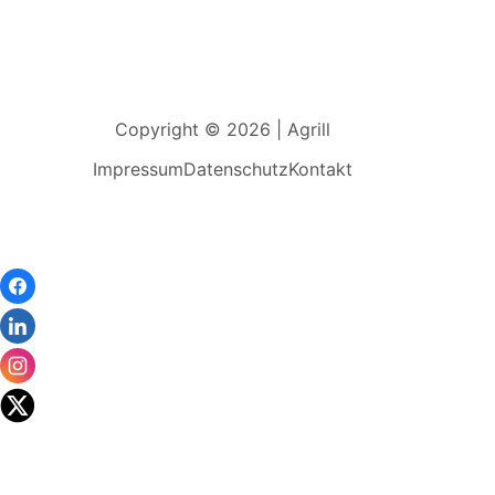
Copyright © 2026 | Agrill
Impressum
Datenschutz
Kontakt
Wir
verwenden
auf