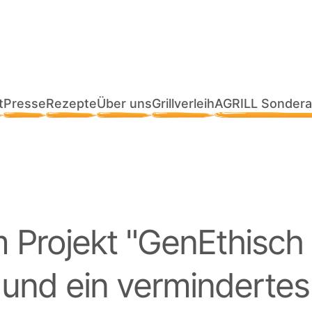
t
Presse
Rezepte
Über uns
Grillverleih
AGRILL Sondera
 Projekt "GenEthisch 
und ein vermindertes