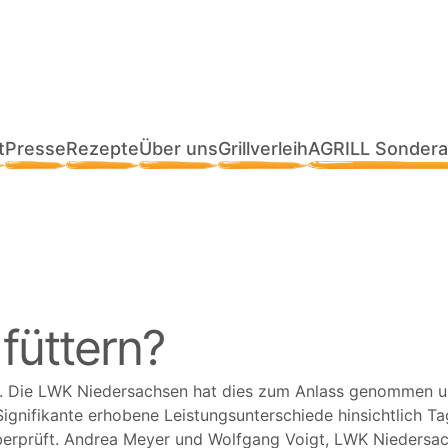
t
Presse
Rezepte
Über uns
Grillverleih
AGRILL Sondera
füttern?
 Die LWK Niedersachsen hat dies zum Anlass genommen und
. Signifikante erhobene Leistungsunterschiede hinsichtlich
berprüft. Andrea Meyer und Wolfgang Voigt, LWK Niedersac