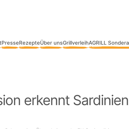
t
Presse
Rezepte
Über uns
Grillverleih
AGRILL Sondera
ion erkennt Sardini