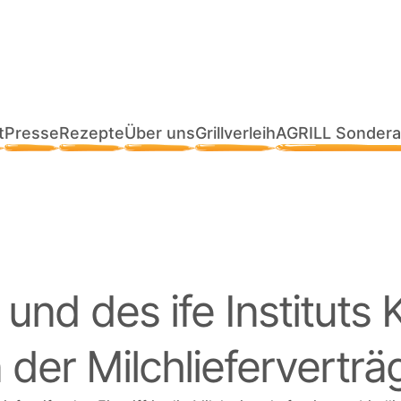
t
Presse
Rezepte
Über uns
Grillverleih
AGRILL Sondera
nd des ife Instituts Ki
der Milchlieferverträ