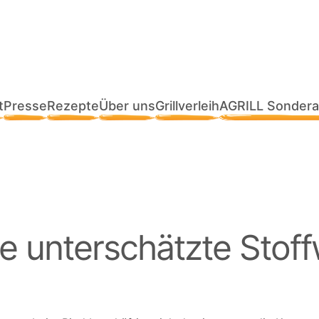
t
Presse
Rezepte
Über uns
Grillverleih
AGRILL Sondera
ie unterschätzte Stof