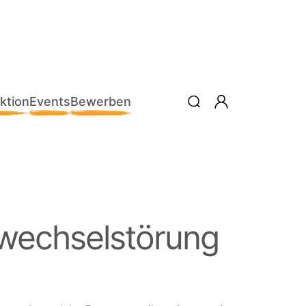
ktion
Events
Bewerben
fwechselstörung