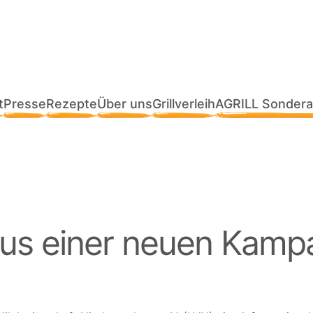
t
Presse
Rezepte
Über uns
Grillverleih
AGRILL Sondera
kus einer neuen Kamp