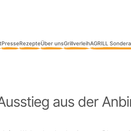
t
Presse
Rezepte
Über uns
Grillverleih
AGRILL Sondera
 Ausstieg aus der Anb