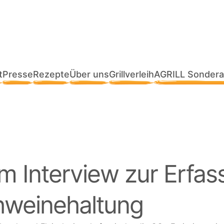
t
Presse
Rezepte
Über uns
Grillverleih
AGRILL Sondera
m Interview zur Erfa
hweinehaltung