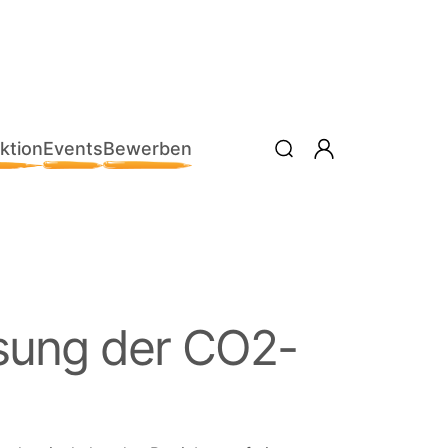
ktion
Events
Bewerben
ssung der CO2-