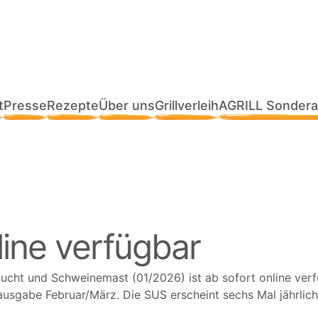
t
Presse
Rezepte
Über uns
Grillverleih
AGRILL Sondera
line verfügbar
t und Schweinemast (01/2026) ist ab sofort online verfüg
sgabe Februar/März. Die SUS erscheint sechs Mal jährlich