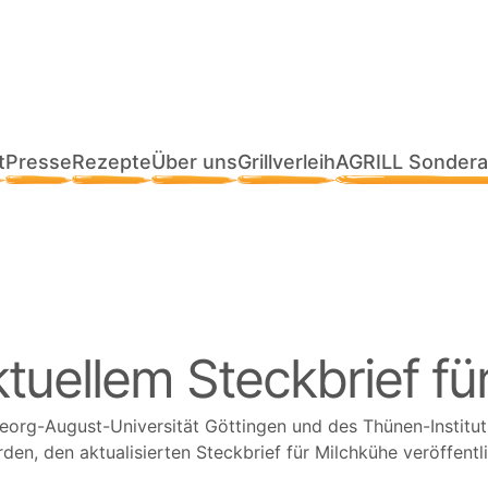
t
Presse
Rezepte
Über uns
Grillverleih
AGRILL Sondera
ktuellem Steckbrief fü
eorg-August-Universität Göttingen und des Thünen-Institu
erden, den aktualisierten Steckbrief für Milchkühe veröffent