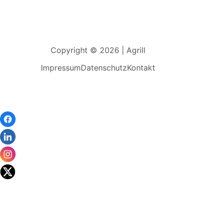
Copyright © 2026 | Agrill
Impressum
Datenschutz
Kontakt
Wir
verwenden
auf