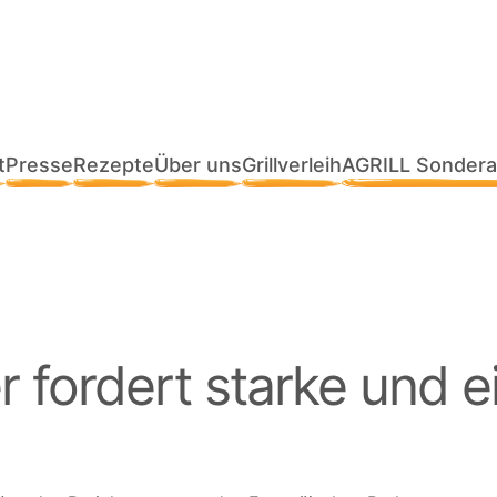
t
Presse
Rezepte
Über uns
Grillverleih
AGRILL Sondera
r fordert starke und 