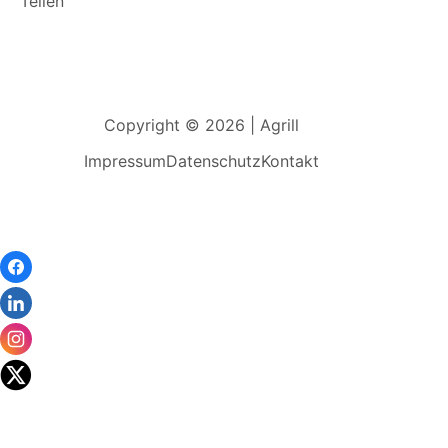
Teilen
Copyright © 2026 | Agrill
Impressum
Datenschutz
Kontakt
Wir
verwenden