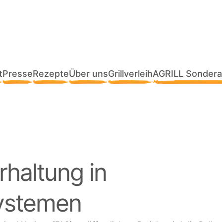
t
Presse
Rezepte
Über uns
Grillverleih
AGRILL Sondera
rhaltung in
systemen