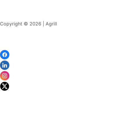
Copyright © 2026 | Agrill
Wir
verwenden
auf
unserer
Website
technisch