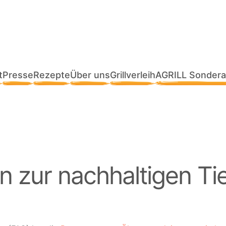
t
Presse
Rezepte
Über uns
Grillverleih
AGRILL Sondera
en zur nachhaltigen Ti