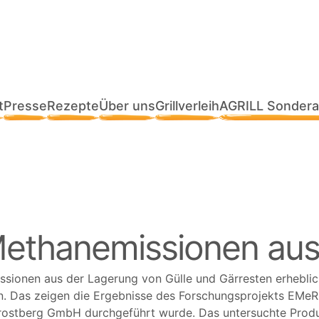
t
Presse
Rezepte
Über uns
Grillverleih
AGRILL Sondera
Methanemissionen aus 
issionen aus der Lagerung von Gülle und Gärresten erheblich
. Das zeigen die Ergebnisse des Forschungsprojekts EMeRG
stberg GmbH durchgeführt wurde. Das untersuchte Produkt 