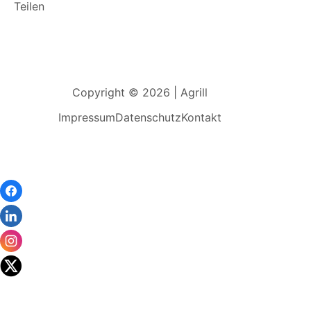
Teilen
Copyright © 2026 | Agrill
Impressum
Datenschutz
Kontakt
Wir
verwenden