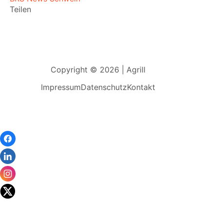
Teilen
Copyright © 2026 | Agrill
Impressum
Datenschutz
Kontakt
Wir