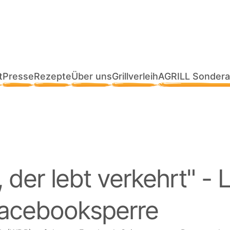
t
Presse
Rezepte
Über uns
Grillverleih
AGRILL Sondera
 der lebt verkehrt
- L
acebooksperre